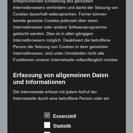
entsprechenden Einstellung des genutzten
Internetbrowsers verhindern und damit der Setzung von
Januar 2024
(111)
Cookies dauerhaft widersprechen. Ferner können
Dezember 2023
(130)
bereits gesetzte Cookies jederzeit über einen
November 2023
(130)
Internetbrowser oder andere Softwareprogramme
gelöscht werden. Dies ist in allen gängigen
Oktober 2023
(114)
Internetbrowsern möglich. Deaktiviert die betroffene
September 2023
(133)
Person die Setzung von Cookies in dem genutzten
August 2023
(134)
Internetbrowser, sind unter Umständen nicht alle
Funktionen unserer Internetseite vollumfänglich nutzbar.
Juli 2023
(118)
Juni 2023
(142)
Erfassung von allgemeinen Daten
Mai 2023
(139)
und Informationen
April 2023
(155)
Die Internetseite erfasst mit jedem Aufruf der
März 2023
(174)
Internetseite durch eine betroffene Person oder ein
automatisiertes System eine Reihe von allgemeinen
Februar 2023
(154)
Daten und Informationen. Diese allgemeinen Daten und
Januar 2023
(140)
Essenziell
Informationen werden in den Logfiles des Servers
Dezember 2022
(130)
gespeichert. Erfasst werden können die (1) verwendeten
Statistik
Browsertypen und Versionen, (2) das vom zugreifenden
November 2022
(167)