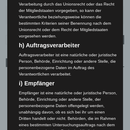
64%
1.6m/s
100%
Verarbeitung durch das Unionsrecht oder das Recht
der Mitgliedstaaten vorgegeben, so kann der
FR.
SA.
SO.
MO.
DI.
19
°
27
°
33
°
28
°
22
°
Verantwortliche beziehungsweise können die
bestimmten Kriterien seiner Benennung nach dem
Unionsrecht oder dem Recht der Mitgliedstaaten
vorgesehen werden.
h) Auftragsverarbeiter
Auftragsverarbeiter ist eine natürliche oder juristische
Person, Behörde, Einrichtung oder andere Stelle, die
Aktuelle Beiträge
personenbezogene Daten im Auftrag des
Niedersachsen: Feuerwehrkräfte kehren nach
Verantwortlichen verarbeitet.
Waldbrandeinsatz aus Spanien zurück
i) Empfänger
7. August 2026
Empfänger ist eine natürliche oder juristische Person,
Hannover: Erste Tigermücken-Population in Niedersachsen
Behörde, Einrichtung oder andere Stelle, der
entdeckt
personenbezogene Daten offengelegt werden,
7. August 2026
unabhängig davon, ob es sich bei ihr um einen
Dritten handelt oder nicht. Behörden, die im Rahmen
Brand im „Haus der Begegnung“ in Neuwarmbüchen schnell
eines bestimmten Untersuchungsauftrags nach dem
eingedämmt