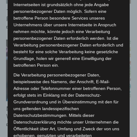
Internetseiten ist grundsätzlich ohne jede Angabe
14 neue Notfallsanitäter verstärken
personenbezogener Daten möglich. Sofern eine
Rettungsdienst in Hannover
betroffene Person besondere Services unseres
Unternehmens über unsere Internetseite in Anspruch
Die Redaktion
-
26. Juli 2026
nehmen möchte, könnte jedoch eine Verarbeitung
personenbezogener Daten erforderlich werden. Ist die
Verarbeitung personenbezogener Daten erforderlich und
besteht für eine solche Verarbeitung keine gesetzliche
Grundlage, holen wir generell eine Einwilligung der
betroffenen Person ein.
Die Verarbeitung personenbezogener Daten,
beispielsweise des Namens, der Anschrift, E-Mail-
Adresse oder Telefonnummer einer betroffenen Person,
erfolgt stets im Einklang mit der Datenschutz-
Grundverordnung und in Übereinstimmung mit den für
Maker Faire Hannover 2026 bringt Technik-
uns geltenden landesspezifischen
Wissen auf die Bühne
Datenschutzbestimmungen. Mittels dieser
Datenschutzerklärung möchte unser Unternehmen die
Die Redaktion
-
26. Juli 2026
Öffentlichkeit über Art, Umfang und Zweck der von uns
erhobenen, genutzten und verarbeiteten