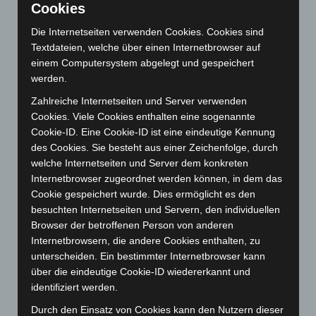
Cookies
Juli 2026
(73)
Die Internetseiten verwenden Cookies. Cookies sind
Juni 2026
(139)
Textdateien, welche über einen Internetbrowser auf
Mai 2026
(99)
einem Computersystem abgelegt und gespeichert
werden.
April 2026
(99)
März 2026
(115)
Zahlreiche Internetseiten und Server verwenden
Cookies. Viele Cookies enthalten eine sogenannte
Februar 2026
(109)
Cookie-ID. Eine Cookie-ID ist eine eindeutige Kennung
Januar 2026
(122)
des Cookies. Sie besteht aus einer Zeichenfolge, durch
welche Internetseiten und Server dem konkreten
Dezember 2025
(103)
Internetbrowser zugeordnet werden können, in dem das
November 2025
(114)
Cookie gespeichert wurde. Dies ermöglicht es den
Oktober 2025
(112)
besuchten Internetseiten und Servern, den individuellen
Browser der betroffenen Person von anderen
September 2025
(93)
Internetbrowsern, die andere Cookies enthalten, zu
August 2025
(90)
unterscheiden. Ein bestimmter Internetbrowser kann
Juli 2025
(90)
über die eindeutige Cookie-ID wiedererkannt und
identifiziert werden.
Juni 2025
(103)
Durch den Einsatz von Cookies kann den Nutzern dieser
Mai 2025
(112)