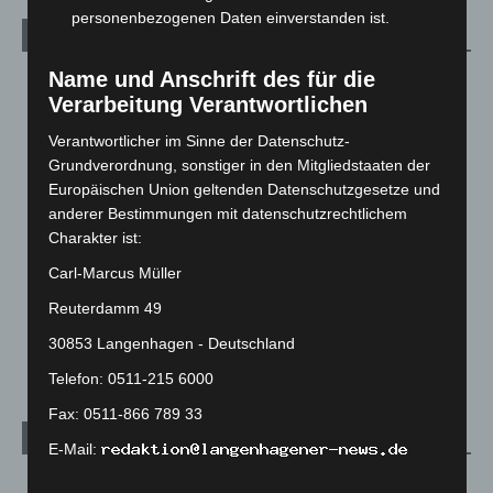
personenbezogenen Daten einverstanden ist.
Kategorien
Name und Anschrift des für die
Blaulicht
2.799
Verarbeitung Verantwortlichen
Corona-News
712
Verantwortlicher im Sinne der Datenschutz-
Hannover und Region
5.037
Grundverordnung, sonstiger in den Mitgliedstaaten der
Langenhagen und Ortsteile
3.250
Europäischen Union geltenden Datenschutzgesetze und
Leserbriefe
1
anderer Bestimmungen mit datenschutzrechtlichem
Charakter ist:
Menschen
2
Carl-Marcus Müller
Über uns
1
Reuterdamm 49
Veranstaltungen
1.887
30853 Langenhagen - Deutschland
Welt
1.270
Telefon: 0511-215 6000
Fax: 0511-866 789 33
Archiv
E-Mail:
August 2026
(12)