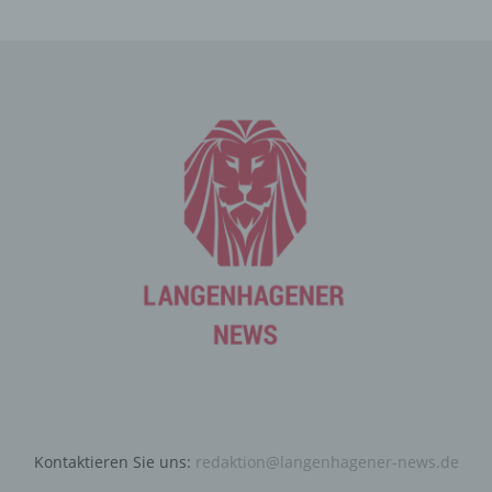
an den für die Verarbeitung Verantwortlichen übermittelt
werden, ergibt sich aus der jeweiligen Eingabemaske,
die für die Registrierung verwendet wird. Die von der
betroffenen Person eingegebenen personenbezogenen
Daten werden ausschließlich für die interne Verwendung
bei dem für die Verarbeitung Verantwortlichen und für
eigene Zwecke erhoben und gespeichert. Der für die
Verarbeitung Verantwortliche kann die Weitergabe an
einen oder mehrere Auftragsverarbeiter, beispielsweise
einen Paketdienstleister, veranlassen, der die
personenbezogenen Daten ebenfalls ausschließlich für
eine interne Verwendung, die dem für die Verarbeitung
Verantwortlichen zuzurechnen ist, nutzt.
Durch eine Registrierung auf der Internetseite des für die
Verarbeitung Verantwortlichen wird ferner die vom
Internet-Service-Provider (ISP) der betroffenen Person
vergebene IP-Adresse, das Datum sowie die Uhrzeit der
Registrierung gespeichert. Die Speicherung dieser Daten
erfolgt vor dem Hintergrund, dass nur so der Missbrauch
Kontaktieren Sie uns:
redaktion@langenhagener-news.de
unserer Dienste verhindert werden kann, und diese