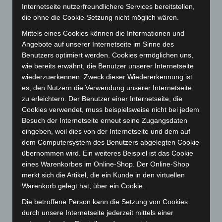
Internetseite nutzerfreundlichere Services bereitstellen,
April 2025
(88)
die ohne die Cookie-Setzung nicht möglich wären.
März 2025
(111)
Mittels eines Cookies können die Informationen und
Februar 2025
(96)
Angebote auf unserer Internetseite im Sinne des
Benutzers optimiert werden. Cookies ermöglichen uns,
Januar 2025
(88)
wie bereits erwähnt, die Benutzer unserer Internetseite
Dezember 2024
(89)
wiederzuerkennen. Zweck dieser Wiedererkennung ist
November 2024
(94)
es, den Nutzern die Verwendung unserer Internetseite
zu erleichtern. Der Benutzer einer Internetseite, die
Oktober 2024
(93)
Cookies verwendet, muss beispielsweise nicht bei jedem
September 2024
(112)
Besuch der Internetseite erneut seine Zugangsdaten
August 2024
(107)
eingeben, weil dies von der Internetseite und dem auf
dem Computersystem des Benutzers abgelegten Cookie
Juli 2024
(89)
übernommen wird. Ein weiteres Beispiel ist das Cookie
Juni 2024
(107)
eines Warenkorbes im Online-Shop. Der Online-Shop
merkt sich die Artikel, die ein Kunde in den virtuellen
Mai 2024
(149)
Warenkorb gelegt hat, über ein Cookie.
April 2024
(102)
Die betroffene Person kann die Setzung von Cookies
März 2024
(103)
durch unsere Internetseite jederzeit mittels einer
Februar 2024
(103)