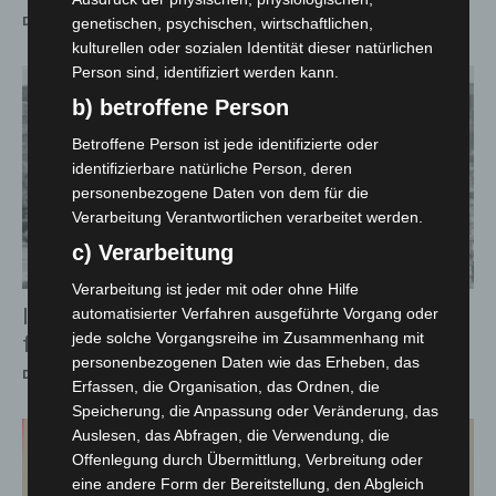
Die Redaktion
-
10. Juli 2026
genetischen, psychischen, wirtschaftlichen,
kulturellen oder sozialen Identität dieser natürlichen
Person sind, identifiziert werden kann.
b) betroffene Person
Betroffene Person ist jede identifizierte oder
identifizierbare natürliche Person, deren
personenbezogene Daten von dem für die
Verarbeitung Verantwortlichen verarbeitet werden.
c) Verarbeitung
Verarbeitung ist jeder mit oder ohne Hilfe
IHKN und DEHOGA fordern „Zentren-SOS“
automatisierter Verfahren ausgeführte Vorgang oder
jede solche Vorgangsreihe im Zusammenhang mit
für Niedersachsens Innenstädte
personenbezogenen Daten wie das Erheben, das
Die Redaktion
-
10. Juli 2026
Erfassen, die Organisation, das Ordnen, die
Speicherung, die Anpassung oder Veränderung, das
Auslesen, das Abfragen, die Verwendung, die
Offenlegung durch Übermittlung, Verbreitung oder
eine andere Form der Bereitstellung, den Abgleich