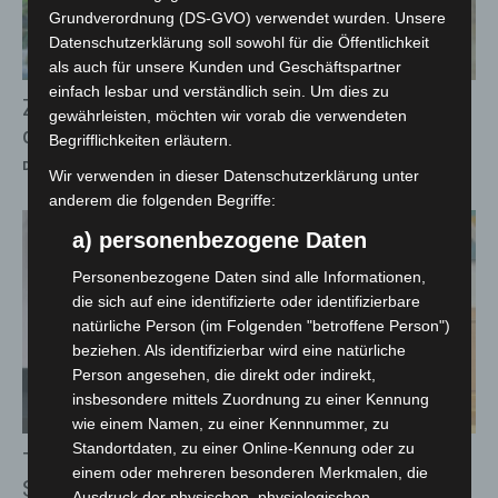
Grundverordnung (DS-GVO) verwendet wurden. Unsere
Datenschutzerklärung soll sowohl für die Öffentlichkeit
als auch für unsere Kunden und Geschäftspartner
einfach lesbar und verständlich sein. Um dies zu
Zwergotter ziehen in den Dschungelpalast
gewährleisten, möchten wir vorab die verwendeten
des Erlebnis-Zoo Hannover
Begrifflichkeiten erläutern.
Die Redaktion
-
10. Juli 2026
Wir verwenden in dieser Datenschutzerklärung unter
anderem die folgenden Begriffe:
a) personenbezogene Daten
Personenbezogene Daten sind alle Informationen,
die sich auf eine identifizierte oder identifizierbare
natürliche Person (im Folgenden "betroffene Person")
beziehen. Als identifizierbar wird eine natürliche
Person angesehen, die direkt oder indirekt,
insbesondere mittels Zuordnung zu einer Kennung
wie einem Namen, zu einer Kennnummer, zu
Standortdaten, zu einer Online-Kennung oder zu
TiHo Hannover startet KI-App „Wildtier
einem oder mehreren besonderen Merkmalen, die
SOS“ für Erste Hilfe
Ausdruck der physischen, physiologischen,