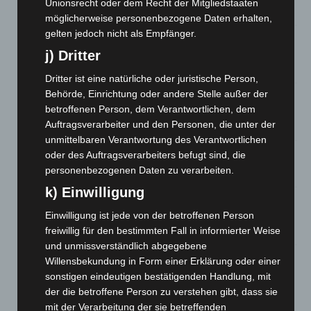
Unionsrecht oder dem Recht der Mitgliedstaaten
6. August 2026
möglicherweise personenbezogene Daten erhalten,
gelten jedoch nicht als Empfänger.
Region Hannover: 21 neue Notfallsanitäter starten beim
Roten Kreuz
j) Dritter
5. August 2026
Dritter ist eine natürliche oder juristische Person,
Behörde, Einrichtung oder andere Stelle außer der
Mann läuft mit Hockeyschläger über A7 – Polizei sucht
betroffenen Person, dem Verantwortlichen, dem
Zeugen
Auftragsverarbeiter und den Personen, die unter der
5. August 2026
unmittelbaren Verantwortung des Verantwortlichen
oder des Auftragsverarbeiters befugt sind, die
Celle: Mensch stirbt bei Bagger-Unfall auf Baustelle
personenbezogenen Daten zu verarbeiten.
5. August 2026
k) Einwilligung
Gasleitung bei McDonald’s-Umbau in Langenhagen
beschädigt
Einwilligung ist jede von der betroffenen Person
5. August 2026
freiwillig für den bestimmten Fall in informierter Weise
und unmissverständlich abgegebene
Anklage nach Abschaltung von „Archetyp Market“ erhoben
Willensbekundung in Form einer Erklärung oder einer
sonstigen eindeutigen bestätigenden Handlung, mit
3. August 2026
der die betroffene Person zu verstehen gibt, dass sie
mit der Verarbeitung der sie betreffenden