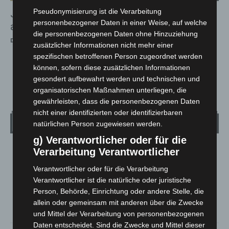
Pseudonymisierung ist die Verarbeitung
Juwelierüberfall am Goetheplatz: Inhaber
personenbezogener Daten in einer Weise, auf welche
angeschossen
die personenbezogenen Daten ohne Hinzuziehung
Die Redaktion
-
6. Juli 2026
zusätzlicher Informationen nicht mehr einer
spezifischen betroffenen Person zugeordnet werden
können, sofern diese zusätzlichen Informationen
gesondert aufbewahrt werden und technischen und
1
2
3
organisatorischen Maßnahmen unterliegen, die
gewährleisten, dass die personenbezogenen Daten
nicht einer identifizierten oder identifizierbaren
Wetter
natürlichen Person zugewiesen werden.
g) Verantwortlicher oder für die
Verarbeitung Verantwortlicher
LANGENHAGEN
Bedeckt
Verantwortlicher oder für die Verarbeitung
°
Verantwortlicher ist die natürliche oder juristische
19.5
°
C
19.1
Person, Behörde, Einrichtung oder andere Stelle, die
°
allein oder gemeinsam mit anderen über die Zwecke
17.7
und Mittel der Verarbeitung von personenbezogenen
Daten entscheidet. Sind die Zwecke und Mittel dieser