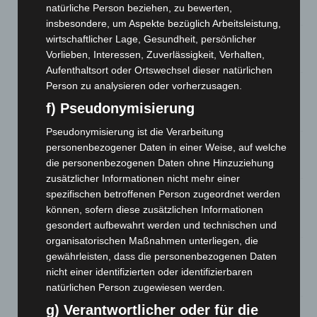
natürliche Person beziehen, zu bewerten,
5. August 2026
insbesondere, um Aspekte bezüglich Arbeitsleistung,
wirtschaftlicher Lage, Gesundheit, persönlicher
Celle: Mensch stirbt bei Bagger-Unfall auf Baustelle
Vorlieben, Interessen, Zuverlässigkeit, Verhalten,
5. August 2026
Aufenthaltsort oder Ortswechsel dieser natürlichen
Gasleitung bei McDonald’s-Umbau in Langenhagen
Person zu analysieren oder vorherzusagen.
beschädigt
f) Pseudonymisierung
5. August 2026
Pseudonymisierung ist die Verarbeitung
personenbezogener Daten in einer Weise, auf welche
Anklage nach Abschaltung von „Archetyp Market“ erhoben
die personenbezogenen Daten ohne Hinzuziehung
3. August 2026
zusätzlicher Informationen nicht mehr einer
Hannover: Polizei stoppt 166 Trunkenheitsfahrten bei
spezifischen betroffenen Person zugeordnet werden
Großkontrolle
können, sofern diese zusätzlichen Informationen
2. August 2026
gesondert aufbewahrt werden und technischen und
organisatorischen Maßnahmen unterliegen, die
Hannover Klassik Open Air 2026: Französische Oper im
gewährleisten, dass die personenbezogenen Daten
Maschpark
nicht einer identifizierten oder identifizierbaren
2. August 2026
natürlichen Person zugewiesen werden.
g) Verantwortlicher oder für die
Schwarz Digits und Zscaler starten souveräne Cloud-