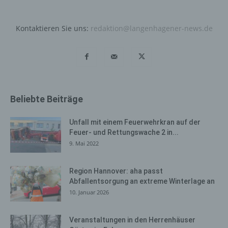
Bei der Nutzung dieser allgemeinen Daten und
Informationen ziehen wird keine Rückschlüsse auf die
betroffene Person. Diese Informationen werden vielmehr
Kontaktieren Sie uns:
redaktion@langenhagener-news.de
benötigt, um (1) die Inhalte unserer Internetseite korrekt
auszuliefern, (2) die Inhalte unserer Internetseite sowie
die Werbung für diese zu optimieren, (3) die dauerhafte
Funktionsfähigkeit unserer informationstechnologischen
Systeme und der Technik unserer Internetseite zu
gewährleisten sowie (4) um Strafverfolgungsbehörden
Beliebte Beiträge
im Falle eines Cyberangriffes die zur Strafverfolgung
notwendigen Informationen bereitzustellen. Diese
Unfall mit einem Feuerwehrkran auf der
anonym erhobenen Daten und Informationen werden
Feuer- und Rettungswache 2 in...
durch uns daher einerseits statistisch und ferner mit dem
9. Mai 2022
Ziel ausgewertet, den Datenschutz und die
Datensicherheit in unserem Unternehmen zu erhöhen,
um letztlich ein optimales Schutzniveau für die von uns
Region Hannover: aha passt
Abfallentsorgung an extreme Winterlage an
verarbeiteten personenbezogenen Daten
10. Januar 2026
sicherzustellen. Die anonymen Daten der Server-Logfiles
werden getrennt von allen durch eine betroffene Person
angegebenen personenbezogenen Daten gespeichert.
Veranstaltungen in den Herrenhäuser