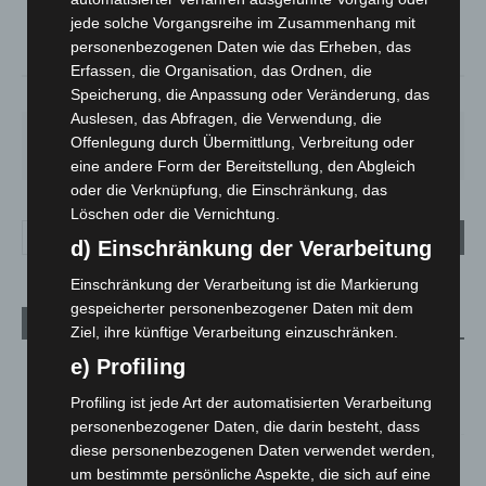
°
22.9
jede solche Vorgangsreihe im Zusammenhang mit
°
22.8
personenbezogenen Daten wie das Erheben, das
Erfassen, die Organisation, das Ordnen, die
Speicherung, die Anpassung oder Veränderung, das
37%
5.4m/s
29%
Auslesen, das Abfragen, die Verwendung, die
DO.
FR.
SA.
SO.
MO.
Offenlegung durch Übermittlung, Verbreitung oder
28
°
25
°
27
°
32
°
35
°
eine andere Form der Bereitstellung, den Abgleich
oder die Verknüpfung, die Einschränkung, das
Löschen oder die Vernichtung.
d) Einschränkung der Verarbeitung
Einschränkung der Verarbeitung ist die Markierung
gespeicherter personenbezogener Daten mit dem
Aktuelle Beiträge
Ziel, ihre künftige Verarbeitung einzuschränken.
e) Profiling
Region Hannover: 21 neue Notfallsanitäter starten beim
Roten Kreuz
Profiling ist jede Art der automatisierten Verarbeitung
5. August 2026
personenbezogener Daten, die darin besteht, dass
diese personenbezogenen Daten verwendet werden,
Mann läuft mit Hockeyschläger über A7 – Polizei sucht
um bestimmte persönliche Aspekte, die sich auf eine
Zeugen