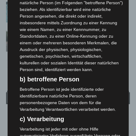
natürliche Person (im Folgenden "betroffene Person")
Anklage nach Abschaltung von
beziehen. Als identifizierbar wird eine natürliche
„Archetyp Market“ erhoben
Person angesehen, die direkt oder indirekt,
insbesondere mittels Zuordnung zu einer Kennung
wie einem Namen, zu einer Kennnummer, zu
Hannover: Polizei stoppt 166
Standortdaten, zu einer Online-Kennung oder zu
Trunkenheitsfahrten bei
einem oder mehreren besonderen Merkmalen, die
Großkontrolle
Ausdruck der physischen, physiologischen,
genetischen, psychischen, wirtschaftlichen,
kulturellen oder sozialen Identität dieser natürlichen
Person sind, identifiziert werden kann.
b) betroffene Person
Betroffene Person ist jede identifizierte oder
identifizierbare natürliche Person, deren
Wetter
personenbezogene Daten von dem für die
Verarbeitung Verantwortlichen verarbeitet werden.
LANGENHAGEN
c) Verarbeitung
Mäßig Bewölkt
Verarbeitung ist jeder mit oder ohne Hilfe
°
24.1
C
automatisierter Verfahren ausgeführte Vorgang oder