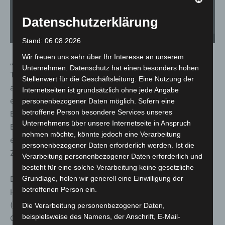
Datenschutzerklärung
BMW_Limousine_sichergestellt - Foto: Zollfahndungsamt Hannover
Stand: 06.08.2026
Wir freuen uns sehr über Ihr Interesse an unserem
„Dieses Ermittlungsverfahren zeigt deutlich, wie
Unternehmen. Datenschutz hat einen besonders hohen
Tätergruppierungen heutzutage deliktsübergreifend
Stellenwert für die Geschäftsleitung. Eine Nutzung der
arbeiten, um aus ihren Straftaten kriminelle Gewinne zu
Internetseiten ist grundsätzlich ohne jede Angabe
erwirtschaften. Das zeigt die Wichtigkeit, ganzheitliche
personenbezogener Daten möglich. Sofern eine
betroffene Person besondere Services unseres
Ermittlungen ‚aus einem Guss‘ zu führen und den
Unternehmens über unsere Internetseite in Anspruch
Beschuldigten ihren Gewinn aus den Straftaten zu
nehmen möchte, könnte jedoch eine Verarbeitung
entziehen,“ erklärt Guido Mäke, Sprecher des
personenbezogener Daten erforderlich werden. Ist die
Zollfahndungsamtes Hannover.
Verarbeitung personenbezogener Daten erforderlich und
besteht für eine solche Verarbeitung keine gesetzliche
Die Ermittlungen wurden durch das Zollfahndungsamt
Grundlage, holen wir generell eine Einwilligung der
betroffenen Person ein.
Hannover im Auftrag der Staatsanwaltschaft Bielefeld
(Schwerpunktabteilung für Wirtschaftsstrafsachen,
Die Verarbeitung personenbezogener Daten,
beispielsweise des Namens, der Anschrift, E-Mail-
Organisierte Kriminalität und Vermögensabschöpfung)