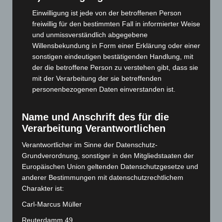
Juli 2025
(90)
Einwilligung ist jede von der betroffenen Person
Juni 2025
(103)
freiwillig für den bestimmten Fall in informierter Weise
und unmissverständlich abgegebene
Mai 2025
(112)
Willensbekundung in Form einer Erklärung oder einer
April 2025
(88)
sonstigen eindeutigen bestätigenden Handlung, mit
März 2025
(111)
der die betroffene Person zu verstehen gibt, dass sie
mit der Verarbeitung der sie betreffenden
Februar 2025
(96)
personenbezogenen Daten einverstanden ist.
Januar 2025
(88)
Dezember 2024
(89)
Name und Anschrift des für die
November 2024
(94)
Verarbeitung Verantwortlichen
Oktober 2024
(93)
Verantwortlicher im Sinne der Datenschutz-
Grundverordnung, sonstiger in den Mitgliedstaaten der
September 2024
(112)
Europäischen Union geltenden Datenschutzgesetze und
August 2024
(107)
anderer Bestimmungen mit datenschutzrechtlichem
Juli 2024
(89)
Charakter ist:
Juni 2024
(107)
Carl-Marcus Müller
Mai 2024
(149)
Reuterdamm 49