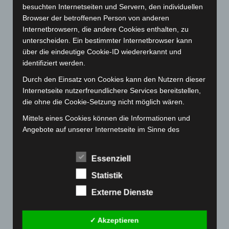
besuchten Internetseiten und Servern, den individuellen
Januar 2023
(140)
Browser der betroffenen Person von anderen
Dezember 2022
(130)
Internetbrowsern, die andere Cookies enthalten, zu
unterscheiden. Ein bestimmter Internetbrowser kann
November 2022
(167)
über die eindeutige Cookie-ID wiedererkannt und
Oktober 2022
(166)
identifiziert werden.
September 2022
(205)
Durch den Einsatz von Cookies kann den Nutzern dieser
August 2022
(166)
Internetseite nutzerfreundlichere Services bereitstellen,
die ohne die Cookie-Setzung nicht möglich wären.
Juli 2022
(133)
Juni 2022
(167)
Mittels eines Cookies können die Informationen und
Angebote auf unserer Internetseite im Sinne des
Mai 2022
(177)
Benutzers optimiert werden. Cookies ermöglichen uns,
April 2022
(198)
wie bereits erwähnt, die Benutzer unserer Internetseite
Essenziell
wiederzuerkennen. Zweck dieser Wiedererkennung ist
März 2022
(221)
es, den Nutzern die Verwendung unserer Internetseite
Statistik
Februar 2022
(189)
zu erleichtern. Der Benutzer einer Internetseite, die
Externe Dienste
Januar 2022
(190)
Cookies verwendet, muss beispielsweise nicht bei jedem
Besuch der Internetseite erneut seine Zugangsdaten
Dezember 2021
(204)
eingeben, weil dies von der Internetseite und dem auf
✓ Akzeptieren
November 2021
(215)