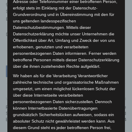
Adresse oder Telefonnummer einer betroffenen Person,
geführt. Unterstützt wurden die Maßnahmen von
erfolgt stets im Einklang mit der Datenschutz-
Spezialkräften des Zolls sowie dem Zollfahndungsamt
Grundverordnung und in Übereinstimmung mit den für
Essen.
uns geltenden landesspezifischen
Datenschutzbestimmungen. Mittels dieser
Die Ermittlungen dauern an.
Datenschutzerklärung möchte unser Unternehmen die
Öffentlichkeit über Art, Umfang und Zweck der von uns
erhobenen, genutzten und verarbeiteten
personenbezogenen Daten informieren. Ferner werden
betroffene Personen mittels dieser Datenschutzerklärung
über die ihnen zustehenden Rechte aufgeklärt.
Wir haben als für die Verarbeitung Verantwortlicher
zahlreiche technische und organisatorische Maßnahmen
umgesetzt, um einen möglichst lückenlosen Schutz der
über diese Internetseite verarbeiteten
Vorheriger Artikel
Nächster Artikel
personenbezogenen Daten sicherzustellen. Dennoch
Region Hannover investiert in
Niedersachsen zieht positive
können Internetbasierte Datenübertragungen
Sirenennetz zur Warnung der
Bilanz für Brand- und
grundsätzlich Sicherheitslücken aufweisen, sodass ein
Bevölkerung
Katastrophenschutz 2024
absoluter Schutz nicht gewährleistet werden kann. Aus
diesem Grund steht es jeder betroffenen Person frei,