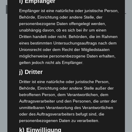
i) Empfänger
Archiv
Empfänger ist eine natürliche oder juristische Person,
Behörde, Einrichtung oder andere Stelle, der
August 2026
(9)
personenbezogene Daten offengelegt werden,
unabhängig davon, ob es sich bei ihr um einen
Juli 2026
(73)
Dritten handelt oder nicht. Behörden, die im Rahmen
Juni 2026
(139)
eines bestimmten Untersuchungsauftrags nach dem
Mai 2026
(99)
Unionsrecht oder dem Recht der Mitgliedstaaten
möglicherweise personenbezogene Daten erhalten,
April 2026
(99)
gelten jedoch nicht als Empfänger.
März 2026
(115)
j) Dritter
Februar 2026
(109)
Dritter ist eine natürliche oder juristische Person,
Januar 2026
(122)
Behörde, Einrichtung oder andere Stelle außer der
Dezember 2025
(103)
betroffenen Person, dem Verantwortlichen, dem
Auftragsverarbeiter und den Personen, die unter der
November 2025
(114)
unmittelbaren Verantwortung des Verantwortlichen
Oktober 2025
(112)
oder des Auftragsverarbeiters befugt sind, die
September 2025
(93)
personenbezogenen Daten zu verarbeiten.
August 2025
(90)
k) Einwilligung