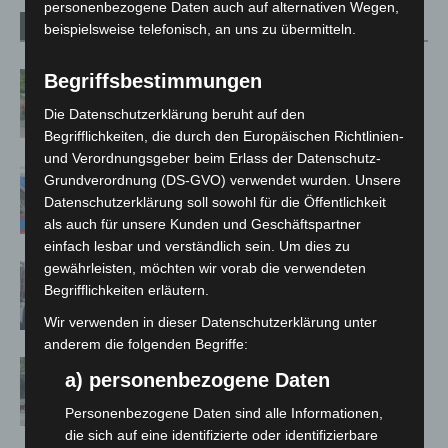
personenbezogene Daten auch auf alternativen Wegen,
Verwandte Artikel
Mehr vom Autor
beispielsweise telefonisch, an uns zu übermitteln.
Region Hannover: 21 neue
Begriffsbestimmungen
Notfallsanitäter starten beim Roten
Die Datenschutzerklärung beruht auf den
Kreuz
Begrifflichkeiten, die durch den Europäischen Richtlinien-
und Verordnungsgeber beim Erlass der Datenschutz-
Mann läuft mit Hockeyschläger über
Grundverordnung (DS-GVO) verwendet wurden. Unsere
A7 – Polizei sucht Zeugen
Datenschutzerklärung soll sowohl für die Öffentlichkeit
als auch für unsere Kunden und Geschäftspartner
einfach lesbar und verständlich sein. Um dies zu
gewährleisten, möchten wir vorab die verwendeten
Celle: Mensch stirbt bei Bagger-Unfall
Begrifflichkeiten erläutern.
auf Baustelle
Wir verwenden in dieser Datenschutzerklärung unter
anderem die folgenden Begriffe:
Gasleitung bei McDonald’s-Umbau in
a) personenbezogene Daten
Langenhagen beschädigt
Personenbezogene Daten sind alle Informationen,
die sich auf eine identifizierte oder identifizierbare