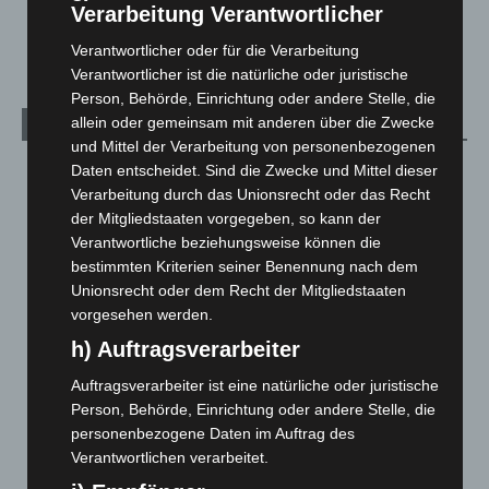
Sicherheitsplattform für Europa
Verarbeitung Verantwortlicher
2. August 2026
Verantwortlicher oder für die Verarbeitung
Verantwortlicher ist die natürliche oder juristische
Person, Behörde, Einrichtung oder andere Stelle, die
allein oder gemeinsam mit anderen über die Zwecke
Kategorien
und Mittel der Verarbeitung von personenbezogenen
Blaulicht
2.797
Daten entscheidet. Sind die Zwecke und Mittel dieser
Verarbeitung durch das Unionsrecht oder das Recht
Corona-News
712
der Mitgliedstaaten vorgegeben, so kann der
Hannover und Region
5.034
Verantwortliche beziehungsweise können die
bestimmten Kriterien seiner Benennung nach dem
Langenhagen und Ortsteile
3.249
Unionsrecht oder dem Recht der Mitgliedstaaten
Leserbriefe
1
vorgesehen werden.
Menschen
2
h) Auftragsverarbeiter
Über uns
1
Auftragsverarbeiter ist eine natürliche oder juristische
Veranstaltungen
1.887
Person, Behörde, Einrichtung oder andere Stelle, die
Welt
1.269
personenbezogene Daten im Auftrag des
Verantwortlichen verarbeitet.