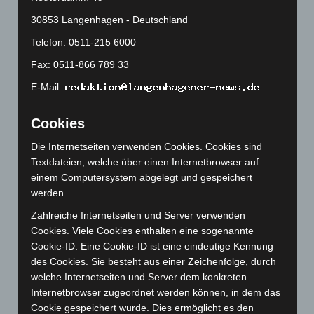
April 2024
(102)
30853 Langenhagen - Deutschland
März 2024
(103)
Telefon: 0511-215 6000
Februar 2024
(103)
Fax: 0511-866 789 33
Januar 2024
(111)
E-Mail:
Dezember 2023
(130)
November 2023
(130)
Cookies
Oktober 2023
(114)
Die Internetseiten verwenden Cookies. Cookies sind
September 2023
(133)
Textdateien, welche über einen Internetbrowser auf
einem Computersystem abgelegt und gespeichert
August 2023
(134)
werden.
Juli 2023
(118)
Zahlreiche Internetseiten und Server verwenden
Juni 2023
(142)
Cookies. Viele Cookies enthalten eine sogenannte
Mai 2023
(139)
Cookie-ID. Eine Cookie-ID ist eine eindeutige Kennung
des Cookies. Sie besteht aus einer Zeichenfolge, durch
April 2023
(155)
welche Internetseiten und Server dem konkreten
März 2023
(174)
Internetbrowser zugeordnet werden können, in dem das
Februar 2023
(154)
Cookie gespeichert wurde. Dies ermöglicht es den