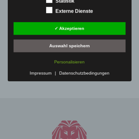
Statistik
Februar 2021
(189)
Charakter ist:
Externe Dienste
Januar 2021
(192)
Carl-Marcus Müller
Dezember 2020
(182)
Reuterdamm 49
✓ Akzeptieren
November 2020
(163)
30853 Langenhagen - Deutschland
Oktober 2020
(158)
Auswahl speichern
Telefon: 0511-215 6000
September 2020
(138)
Fax: 0511-866 789 33
Juli 2020
(1)
Personalisieren
E-Mail:
November 2019
(1)
Impressum
|
Datenschutzbedingungen
Cookies
Die Internetseiten verwenden Cookies. Cookies sind
Textdateien, welche über einen Internetbrowser auf
einem Computersystem abgelegt und gespeichert
werden.
Zahlreiche Internetseiten und Server verwenden
Cookies. Viele Cookies enthalten eine sogenannte
Cookie-ID. Eine Cookie-ID ist eine eindeutige Kennung