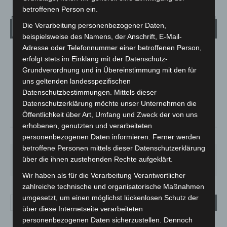
betroffenen Person ein.
Die Verarbeitung personenbezogener Daten,
Wetter
beispielsweise des Namens, der Anschrift, E-Mail-
Adresse oder Telefonnummer einer betroffenen Person,
LANGENHAGEN
erfolgt stets im Einklang mit der Datenschutz-
Grundverordnung und in Übereinstimmung mit den für
Klarer Himmel
uns geltenden landesspezifischen
°
20
°
C
18.5
Datenschutzbestimmungen. Mittels dieser
Datenschutzerklärung möchte unser Unternehmen die
°
17.7
Öffentlichkeit über Art, Umfang und Zweck der von uns
erhobenen, genutzten und verarbeiteten
69%
1.8m/s
9%
personenbezogenen Daten informieren. Ferner werden
betroffene Personen mittels dieser Datenschutzerklärung
SA.
SO.
MO.
DI.
MI.
über die ihnen zustehenden Rechte aufgeklärt.
27
°
34
°
28
°
22
°
26
°
Wir haben als für die Verarbeitung Verantwortlicher
zahlreiche technische und organisatorische Maßnahmen
umgesetzt, um einen möglichst lückenlosen Schutz der
über diese Internetseite verarbeiteten
personenbezogenen Daten sicherzustellen. Dennoch