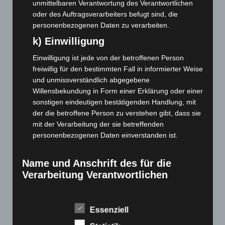
unmittelbaren Verantwortung des Verantwortlichen
Mai 2022
(177)
oder des Auftragsverarbeiters befugt sind, die
April 2022
(198)
personenbezogenen Daten zu verarbeiten.
März 2022
(221)
k) Einwilligung
Februar 2022
(189)
Einwilligung ist jede von der betroffenen Person
Januar 2022
(190)
freiwillig für den bestimmten Fall in informierter Weise
Dezember 2021
(204)
und unmissverständlich abgegebene
Willensbekundung in Form einer Erklärung oder einer
November 2021
(215)
sonstigen eindeutigen bestätigenden Handlung, mit
Oktober 2021
(171)
der die betroffene Person zu verstehen gibt, dass sie
mit der Verarbeitung der sie betreffenden
September 2021
(180)
personenbezogenen Daten einverstanden ist.
August 2021
(154)
Juli 2021
(213)
Name und Anschrift des für die
Juni 2021
(198)
Verarbeitung Verantwortlichen
Mai 2021
(200)
Verantwortlicher im Sinne der Datenschutz-
April 2021
(163)
Grundverordnung, sonstiger in den Mitgliedstaaten der
Essenziell
Europäischen Union geltenden Datenschutzgesetze und
März 2021
(228)
anderer Bestimmungen mit datenschutzrechtlichem