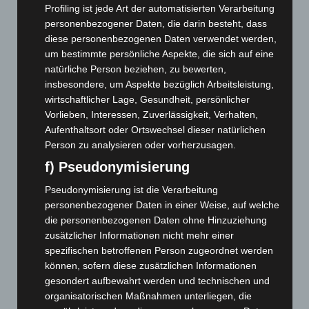
Februar 2026
(109)
Profiling ist jede Art der automatisierten Verarbeitung
Januar 2026
(122)
personenbezogener Daten, die darin besteht, dass
diese personenbezogenen Daten verwendet werden,
Dezember 2025
(103)
um bestimmte persönliche Aspekte, die sich auf eine
November 2025
(114)
natürliche Person beziehen, zu bewerten,
insbesondere, um Aspekte bezüglich Arbeitsleistung,
Oktober 2025
(112)
wirtschaftlicher Lage, Gesundheit, persönlicher
September 2025
(93)
Vorlieben, Interessen, Zuverlässigkeit, Verhalten,
August 2025
(90)
Aufenthaltsort oder Ortswechsel dieser natürlichen
Person zu analysieren oder vorherzusagen.
Juli 2025
(90)
f) Pseudonymisierung
Juni 2025
(103)
Mai 2025
(112)
Pseudonymisierung ist die Verarbeitung
personenbezogener Daten in einer Weise, auf welche
April 2025
(88)
die personenbezogenen Daten ohne Hinzuziehung
März 2025
(111)
zusätzlicher Informationen nicht mehr einer
Februar 2025
(96)
spezifischen betroffenen Person zugeordnet werden
können, sofern diese zusätzlichen Informationen
Januar 2025
(88)
gesondert aufbewahrt werden und technischen und
Dezember 2024
(89)
organisatorischen Maßnahmen unterliegen, die