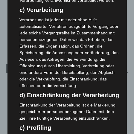
Verarbeitung Verantwortlichen verarbeitet werden.
Leserbriefe
1
c) Verarbeitung
Menschen
2
Verarbeitung ist jeder mit oder ohne Hilfe
Über uns
1
automatisierter Verfahren ausgeführte Vorgang oder
jede solche Vorgangsreihe im Zusammenhang mit
Veranstaltungen
1.888
personenbezogenen Daten wie das Erheben, das
Welt
1.271
Erfassen, die Organisation, das Ordnen, die
Speicherung, die Anpassung oder Veränderung, das
Auslesen, das Abfragen, die Verwendung, die
Offenlegung durch Übermittlung, Verbreitung oder
Archiv
eine andere Form der Bereitstellung, den Abgleich
oder die Verknüpfung, die Einschränkung, das
August 2026
(14)
Löschen oder die Vernichtung.
Juli 2026
(73)
d) Einschränkung der Verarbeitung
Juni 2026
(139)
Einschränkung der Verarbeitung ist die Markierung
Mai 2026
(99)
gespeicherter personenbezogener Daten mit dem
April 2026
(99)
Ziel, ihre künftige Verarbeitung einzuschränken.
März 2026
(115)
e) Profiling