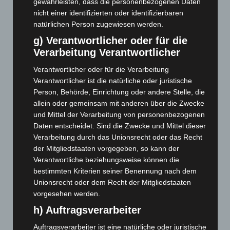
gewährleisten, dass die personenbezogenen Daten
November 2024
(94)
nicht einer identifizierten oder identifizierbaren
Oktober 2024
(93)
natürlichen Person zugewiesen werden.
September 2024
(112)
g) Verantwortlicher oder für die
August 2024
(107)
Verarbeitung Verantwortlicher
Juli 2024
(89)
Verantwortlicher oder für die Verarbeitung
Juni 2024
(107)
Verantwortlicher ist die natürliche oder juristische
Person, Behörde, Einrichtung oder andere Stelle, die
Mai 2024
(149)
allein oder gemeinsam mit anderen über die Zwecke
April 2024
(102)
und Mittel der Verarbeitung von personenbezogenen
März 2024
(103)
Daten entscheidet. Sind die Zwecke und Mittel dieser
Verarbeitung durch das Unionsrecht oder das Recht
Februar 2024
(103)
der Mitgliedstaaten vorgegeben, so kann der
Januar 2024
(111)
Verantwortliche beziehungsweise können die
bestimmten Kriterien seiner Benennung nach dem
Dezember 2023
(130)
Unionsrecht oder dem Recht der Mitgliedstaaten
November 2023
(130)
vorgesehen werden.
Oktober 2023
(114)
h) Auftragsverarbeiter
September 2023
(133)
Auftragsverarbeiter ist eine natürliche oder juristische