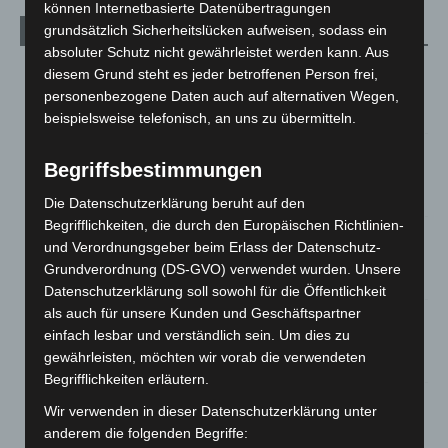
können Internetbasierte Datenübertragungen
grundsätzlich Sicherheitslücken aufweisen, sodass ein
Aktuelle Beiträge
absoluter Schutz nicht gewährleistet werden kann. Aus
Kunst trifft Weingenuss: Barbara-Susann Mehring zeigt ihre
diesem Grund steht es jeder betroffenen Person frei,
Werke im Jacques’ Wein-Depot Isernhagen
personenbezogene Daten auch auf alternativen Wegen,
8. August 2026
beispielsweise telefonisch, an uns zu übermitteln.
A2: Zweite Turbobaustelle startet zwischen Hannover-West
Begriffsbestimmungen
und Bothfeld
8. August 2026
Die Datenschutzerklärung beruht auf den
Begrifflichkeiten, die durch den Europäischen Richtlinien-
Niedersachsen: Feuerwehrkräfte kehren nach
und Verordnungsgeber beim Erlass der Datenschutz-
Waldbrandeinsatz aus Spanien zurück
Grundverordnung (DS-GVO) verwendet wurden. Unsere
7. August 2026
Datenschutzerklärung soll sowohl für die Öffentlichkeit
als auch für unsere Kunden und Geschäftspartner
Hannover: Erste Tigermücken-Population in Niedersachsen
einfach lesbar und verständlich sein. Um dies zu
entdeckt
gewährleisten, möchten wir vorab die verwendeten
7. August 2026
Begrifflichkeiten erläutern.
Brand im „Haus der Begegnung“ in Neuwarmbüchen schnell
Wir verwenden in dieser Datenschutzerklärung unter
eingedämmt
anderem die folgenden Begriffe:
6. August 2026