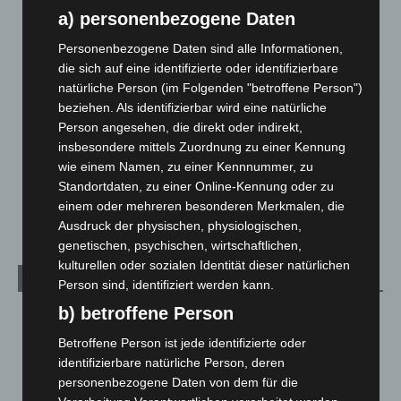
a) personenbezogene Daten
Region Hannover: 21 neue Notfallsanitäter starten beim
Personenbezogene Daten sind alle Informationen,
Roten Kreuz
die sich auf eine identifizierte oder identifizierbare
5. August 2026
natürliche Person (im Folgenden "betroffene Person")
Mann läuft mit Hockeyschläger über A7 – Polizei sucht
beziehen. Als identifizierbar wird eine natürliche
Zeugen
Person angesehen, die direkt oder indirekt,
5. August 2026
insbesondere mittels Zuordnung zu einer Kennung
wie einem Namen, zu einer Kennnummer, zu
Celle: Mensch stirbt bei Bagger-Unfall auf Baustelle
Standortdaten, zu einer Online-Kennung oder zu
5. August 2026
einem oder mehreren besonderen Merkmalen, die
Ausdruck der physischen, physiologischen,
genetischen, psychischen, wirtschaftlichen,
kulturellen oder sozialen Identität dieser natürlichen
Kategorien
Person sind, identifiziert werden kann.
b) betroffene Person
Blaulicht
2.799
Corona-News
712
Betroffene Person ist jede identifizierte oder
identifizierbare natürliche Person, deren
Hannover und Region
5.039
personenbezogene Daten von dem für die
Langenhagen und Ortsteile
3.252