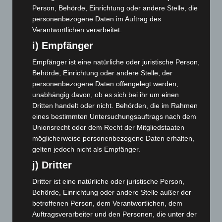
August 2023
(134)
Person, Behörde, Einrichtung oder andere Stelle, die
Juli 2023
(118)
personenbezogene Daten im Auftrag des
Verantwortlichen verarbeitet.
Juni 2023
(142)
i) Empfänger
Mai 2023
(139)
Empfänger ist eine natürliche oder juristische Person,
April 2023
(155)
Behörde, Einrichtung oder andere Stelle, der
März 2023
(174)
personenbezogene Daten offengelegt werden,
Februar 2023
(154)
unabhängig davon, ob es sich bei ihr um einen
Dritten handelt oder nicht. Behörden, die im Rahmen
Januar 2023
(140)
eines bestimmten Untersuchungsauftrags nach dem
Dezember 2022
(130)
Unionsrecht oder dem Recht der Mitgliedstaaten
November 2022
(167)
möglicherweise personenbezogene Daten erhalten,
gelten jedoch nicht als Empfänger.
Oktober 2022
(166)
j) Dritter
September 2022
(205)
Dritter ist eine natürliche oder juristische Person,
August 2022
(166)
Behörde, Einrichtung oder andere Stelle außer der
Juli 2022
(133)
betroffenen Person, dem Verantwortlichen, dem
Juni 2022
(167)
Auftragsverarbeiter und den Personen, die unter der