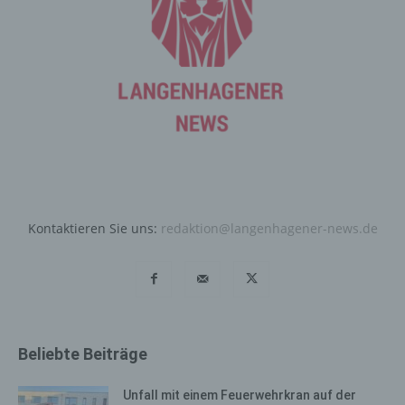
des Cookies. Sie besteht aus einer Zeichenfolge, durch
welche Internetseiten und Server dem konkreten
Internetbrowser zugeordnet werden können, in dem das
Cookie gespeichert wurde. Dies ermöglicht es den
besuchten Internetseiten und Servern, den individuellen
Browser der betroffenen Person von anderen
Internetbrowsern, die andere Cookies enthalten, zu
unterscheiden. Ein bestimmter Internetbrowser kann
über die eindeutige Cookie-ID wiedererkannt und
identifiziert werden.
Durch den Einsatz von Cookies kann den Nutzern dieser
Kontaktieren Sie uns:
redaktion@langenhagener-news.de
Internetseite nutzerfreundlichere Services bereitstellen,
die ohne die Cookie-Setzung nicht möglich wären.
Mittels eines Cookies können die Informationen und
Angebote auf unserer Internetseite im Sinne des
Benutzers optimiert werden. Cookies ermöglichen uns,
wie bereits erwähnt, die Benutzer unserer Internetseite
Beliebte Beiträge
wiederzuerkennen. Zweck dieser Wiedererkennung ist
es, den Nutzern die Verwendung unserer Internetseite
Unfall mit einem Feuerwehrkran auf der