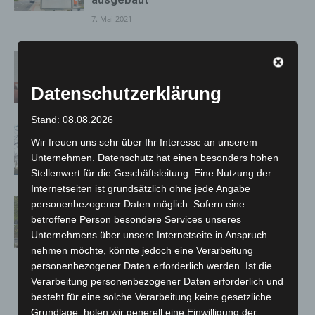
7. Mai 2021
Kita-Kinder können zweimal
wöchentlich getestet werden
Datenschutzerklärung
7. Mai 2021
Stand: 08.08.2026
Kinder basteln neues Zuhause für
Wir freuen uns sehr über Ihr Interesse an unserem
Fledermäuse
Unternehmen. Datenschutz hat einen besonders hohen
6. Mai 2021
Stellenwert für die Geschäftsleitung. Eine Nutzung der
Internetseiten ist grundsätzlich ohne jede Angabe
„Städtebauförderung – mehr als nur
personenbezogener Daten möglich. Sofern eine
Fassade“
betroffene Person besondere Services unseres
Unternehmens über unsere Internetseite in Anspruch
6. Mai 2021
nehmen möchte, könnte jedoch eine Verarbeitung
personenbezogener Daten erforderlich werden. Ist die
Verarbeitung personenbezogener Daten erforderlich und
besteht für eine solche Verarbeitung keine gesetzliche
212
213
214
Grundlage, holen wir generell eine Einwilligung der