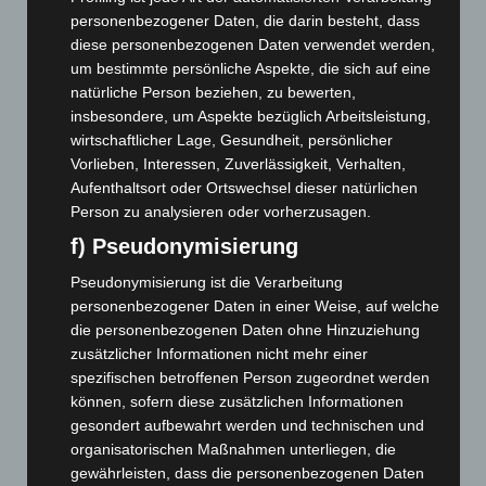
personenbezogener Daten, die darin besteht, dass
November 2025
(114)
diese personenbezogenen Daten verwendet werden,
Oktober 2025
(112)
um bestimmte persönliche Aspekte, die sich auf eine
natürliche Person beziehen, zu bewerten,
September 2025
(93)
insbesondere, um Aspekte bezüglich Arbeitsleistung,
August 2025
(90)
wirtschaftlicher Lage, Gesundheit, persönlicher
Juli 2025
(90)
Vorlieben, Interessen, Zuverlässigkeit, Verhalten,
Aufenthaltsort oder Ortswechsel dieser natürlichen
Juni 2025
(103)
Person zu analysieren oder vorherzusagen.
Mai 2025
(112)
f) Pseudonymisierung
April 2025
(88)
Pseudonymisierung ist die Verarbeitung
März 2025
(111)
personenbezogener Daten in einer Weise, auf welche
Februar 2025
(96)
die personenbezogenen Daten ohne Hinzuziehung
Januar 2025
(88)
zusätzlicher Informationen nicht mehr einer
spezifischen betroffenen Person zugeordnet werden
Dezember 2024
(89)
können, sofern diese zusätzlichen Informationen
November 2024
(94)
gesondert aufbewahrt werden und technischen und
organisatorischen Maßnahmen unterliegen, die
Oktober 2024
(93)
gewährleisten, dass die personenbezogenen Daten
September 2024
(112)