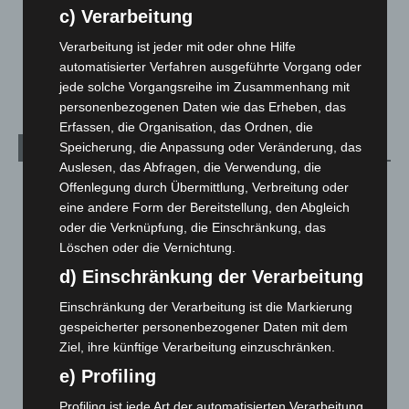
c) Verarbeitung
Über uns
1
Veranstaltungen
1.887
Verarbeitung ist jeder mit oder ohne Hilfe
automatisierter Verfahren ausgeführte Vorgang oder
Welt
1.269
jede solche Vorgangsreihe im Zusammenhang mit
personenbezogenen Daten wie das Erheben, das
Erfassen, die Organisation, das Ordnen, die
Speicherung, die Anpassung oder Veränderung, das
Archiv
Auslesen, das Abfragen, die Verwendung, die
August 2026
(10)
Offenlegung durch Übermittlung, Verbreitung oder
eine andere Form der Bereitstellung, den Abgleich
Juli 2026
(73)
oder die Verknüpfung, die Einschränkung, das
Juni 2026
(139)
Löschen oder die Vernichtung.
Mai 2026
(99)
d) Einschränkung der Verarbeitung
April 2026
(99)
Einschränkung der Verarbeitung ist die Markierung
März 2026
(115)
gespeicherter personenbezogener Daten mit dem
Ziel, ihre künftige Verarbeitung einzuschränken.
Februar 2026
(109)
e) Profiling
Januar 2026
(122)
Dezember 2025
(103)
Profiling ist jede Art der automatisierten Verarbeitung