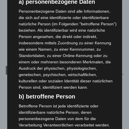
a) personenbezogene Daten
Hannover: Polizei stoppt 166 Trunkenheitsfahrten bei
Personenbezogene Daten sind alle Informationen,
Großkontrolle
die sich auf eine identifizierte oder identifizierbare
2. August 2026
natürliche Person (im Folgenden "betroffene Person")
beziehen. Als identifizierbar wird eine natürliche
Hannover Klassik Open Air 2026: Französische Oper im
Person angesehen, die direkt oder indirekt,
Maschpark
insbesondere mittels Zuordnung zu einer Kennung
2. August 2026
wie einem Namen, zu einer Kennnummer, zu
Standortdaten, zu einer Online-Kennung oder zu
einem oder mehreren besonderen Merkmalen, die
Ausdruck der physischen, physiologischen,
Kategorien
genetischen, psychischen, wirtschaftlichen,
kulturellen oder sozialen Identität dieser natürlichen
Blaulicht
2.798
Person sind, identifiziert werden kann.
Corona-News
712
b) betroffene Person
Hannover und Region
5.035
Betroffene Person ist jede identifizierte oder
Langenhagen und Ortsteile
3.249
identifizierbare natürliche Person, deren
Leserbriefe
1
personenbezogene Daten von dem für die
Verarbeitung Verantwortlichen verarbeitet werden.
Menschen
2