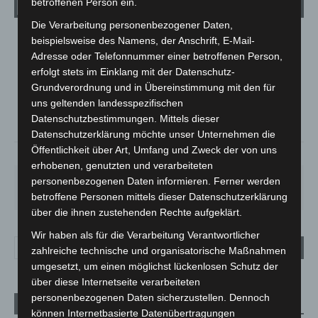
Wetter
betroffenen Person ein.
Die Verarbeitung personenbezogener Daten,
beispielsweise des Namens, der Anschrift, E-Mail-
LANGENHAGEN
Adresse oder Telefonnummer einer betroffenen Person,
Mäßig Bewölkt
erfolgt stets im Einklang mit der Datenschutz-
°
17.7
°
Grundverordnung und in Übereinstimmung mit den für
C
16.8
uns geltenden landesspezifischen
°
16.7
Datenschutzbestimmungen. Mittels dieser
Datenschutzerklärung möchte unser Unternehmen die
Öffentlichkeit über Art, Umfang und Zweck der von uns
58%
2.2m/s
34%
erhobenen, genutzten und verarbeiteten
FR.
SA.
SO.
MO.
DI.
personenbezogenen Daten informieren. Ferner werden
25
°
26
°
31
°
35
°
17
°
betroffene Personen mittels dieser Datenschutzerklärung
über die ihnen zustehenden Rechte aufgeklärt.
Wir haben als für die Verarbeitung Verantwortlicher
zahlreiche technische und organisatorische Maßnahmen
umgesetzt, um einen möglichst lückenlosen Schutz der
über diese Internetseite verarbeiteten
personenbezogenen Daten sicherzustellen. Dennoch
Aktuelle Beiträge
können Internetbasierte Datenübertragungen