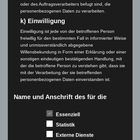
März 2022
(221)
oder des Auftragsverarbeiters befugt sind, die
Februar 2022
(189)
personenbezogenen Daten zu verarbeiten.
Januar 2022
(190)
k) Einwilligung
Dezember 2021
(204)
Einwilligung ist jede von der betroffenen Person
November 2021
(215)
freiwillig für den bestimmten Fall in informierter Weise
und unmissverständlich abgegebene
Oktober 2021
(171)
Willensbekundung in Form einer Erklärung oder einer
September 2021
(180)
sonstigen eindeutigen bestätigenden Handlung, mit
der die betroffene Person zu verstehen gibt, dass sie
August 2021
(154)
mit der Verarbeitung der sie betreffenden
Juli 2021
(213)
personenbezogenen Daten einverstanden ist.
Juni 2021
(198)
Mai 2021
(200)
Name und Anschrift des für die
Verarbeitung Verantwortlichen
April 2021
(163)
März 2021
(228)
Essenziell
Verantwortlicher im Sinne der Datenschutz-
Grundverordnung, sonstiger in den Mitgliedstaaten der
Februar 2021
(189)
Statistik
Europäischen Union geltenden Datenschutzgesetze und
Januar 2021
(192)
Externe Dienste
anderer Bestimmungen mit datenschutzrechtlichem