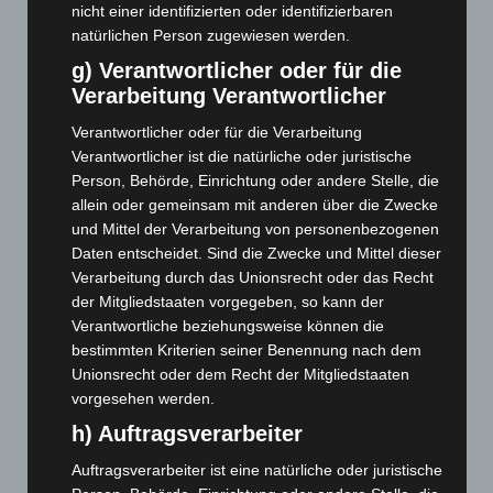
nicht einer identifizierten oder identifizierbaren
August 2024
(107)
natürlichen Person zugewiesen werden.
Juli 2024
(89)
g) Verantwortlicher oder für die
Verarbeitung Verantwortlicher
Juni 2024
(107)
Mai 2024
(149)
Verantwortlicher oder für die Verarbeitung
Verantwortlicher ist die natürliche oder juristische
April 2024
(102)
Person, Behörde, Einrichtung oder andere Stelle, die
März 2024
(103)
allein oder gemeinsam mit anderen über die Zwecke
Februar 2024
(103)
und Mittel der Verarbeitung von personenbezogenen
Daten entscheidet. Sind die Zwecke und Mittel dieser
Januar 2024
(111)
Verarbeitung durch das Unionsrecht oder das Recht
Dezember 2023
(130)
der Mitgliedstaaten vorgegeben, so kann der
Verantwortliche beziehungsweise können die
November 2023
(130)
bestimmten Kriterien seiner Benennung nach dem
Oktober 2023
(114)
Unionsrecht oder dem Recht der Mitgliedstaaten
September 2023
(133)
vorgesehen werden.
August 2023
(134)
h) Auftragsverarbeiter
Juli 2023
(118)
Auftragsverarbeiter ist eine natürliche oder juristische