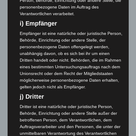
Juni 2023
(142)
Person, Behörde, Einrichtung oder andere Stelle, die
personenbezogene Daten im Auftrag des
Mai 2023
(139)
Verantwortlichen verarbeitet.
April 2023
(155)
i) Empfänger
März 2023
(174)
Empfänger ist eine natürliche oder juristische Person,
Februar 2023
(154)
Behörde, Einrichtung oder andere Stelle, der
Januar 2023
(140)
personenbezogene Daten offengelegt werden,
unabhängig davon, ob es sich bei ihr um einen
Dezember 2022
(130)
Dritten handelt oder nicht. Behörden, die im Rahmen
November 2022
(167)
eines bestimmten Untersuchungsauftrags nach dem
Oktober 2022
(166)
Unionsrecht oder dem Recht der Mitgliedstaaten
möglicherweise personenbezogene Daten erhalten,
September 2022
(205)
gelten jedoch nicht als Empfänger.
August 2022
(166)
j) Dritter
Juli 2022
(133)
Dritter ist eine natürliche oder juristische Person,
Juni 2022
(167)
Behörde, Einrichtung oder andere Stelle außer der
Mai 2022
(177)
betroffenen Person, dem Verantwortlichen, dem
Auftragsverarbeiter und den Personen, die unter der
April 2022
(198)
unmittelbaren Verantwortung des Verantwortlichen