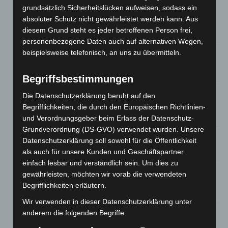
grundsätzlich Sicherheitslücken aufweisen, sodass ein
Brand im „Haus der Begegnung“ in Neuwarmbüchen schnell
absoluter Schutz nicht gewährleistet werden kann. Aus
eingedämmt
diesem Grund steht es jeder betroffenen Person frei,
6. August 2026
personenbezogene Daten auch auf alternativen Wegen,
Region Hannover: 21 neue Notfallsanitäter starten beim
beispielsweise telefonisch, an uns zu übermitteln.
Roten Kreuz
5. August 2026
Begriffsbestimmungen
Mann läuft mit Hockeyschläger über A7 – Polizei sucht
Die Datenschutzerklärung beruht auf den
Zeugen
Begrifflichkeiten, die durch den Europäischen Richtlinien-
5. August 2026
und Verordnungsgeber beim Erlass der Datenschutz-
Grundverordnung (DS-GVO) verwendet wurden. Unsere
Celle: Mensch stirbt bei Bagger-Unfall auf Baustelle
Datenschutzerklärung soll sowohl für die Öffentlichkeit
5. August 2026
als auch für unsere Kunden und Geschäftspartner
einfach lesbar und verständlich sein. Um dies zu
Gasleitung bei McDonald’s-Umbau in Langenhagen
gewährleisten, möchten wir vorab die verwendeten
beschädigt
Begrifflichkeiten erläutern.
5. August 2026
Wir verwenden in dieser Datenschutzerklärung unter
anderem die folgenden Begriffe:
Anklage nach Abschaltung von „Archetyp Market“ erhoben
3. August 2026