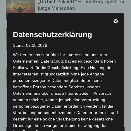
„Du bist Zukunft“ – Theaterprojekt für
junge Menschen
14. Juli 2021
Stadtbibliothek Hannover lädt zur
Datenschutzerklärung
traditionellen LeSe(e)reise im
Sommer
Stand: 07.08.2026
14. Juli 2021
Wir freuen uns sehr über Ihr Interesse an unserem
Unternehmen. Datenschutz hat einen besonders hohen
Stellenwert für die Geschäftsleitung. Eine Nutzung der
Kultursommer 2021: Wie klingt der 30-
Internetseiten ist grundsätzlich ohne jede Angabe
jährige Krieg?
personenbezogener Daten möglich. Sofern eine
13. Juli 2021
betroffene Person besondere Services unseres
Unternehmens über unsere Internetseite in Anspruch
nehmen möchte, könnte jedoch eine Verarbeitung
personenbezogener Daten erforderlich werden. Ist die
126
127
128
Verarbeitung personenbezogener Daten erforderlich und
besteht für eine solche Verarbeitung keine gesetzliche
Grundlage, holen wir generell eine Einwilligung der