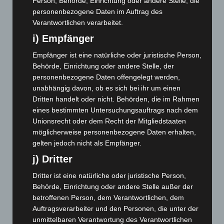
Juni 2023
(142)
Person, Behörde, Einrichtung oder andere Stelle, die
personenbezogene Daten im Auftrag des
Mai 2023
(139)
Verantwortlichen verarbeitet.
April 2023
(155)
i) Empfänger
März 2023
(174)
Empfänger ist eine natürliche oder juristische Person,
Februar 2023
(154)
Behörde, Einrichtung oder andere Stelle, der
Januar 2023
(140)
personenbezogene Daten offengelegt werden,
unabhängig davon, ob es sich bei ihr um einen
Dezember 2022
(130)
Dritten handelt oder nicht. Behörden, die im Rahmen
November 2022
(167)
eines bestimmten Untersuchungsauftrags nach dem
Oktober 2022
(166)
Unionsrecht oder dem Recht der Mitgliedstaaten
möglicherweise personenbezogene Daten erhalten,
September 2022
(205)
gelten jedoch nicht als Empfänger.
August 2022
(166)
j) Dritter
Juli 2022
(133)
Dritter ist eine natürliche oder juristische Person,
Juni 2022
(167)
Behörde, Einrichtung oder andere Stelle außer der
Mai 2022
(177)
betroffenen Person, dem Verantwortlichen, dem
Auftragsverarbeiter und den Personen, die unter der
April 2022
(198)
unmittelbaren Verantwortung des Verantwortlichen