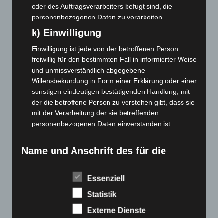
März 2022
(221)
oder des Auftragsverarbeiters befugt sind, die
Februar 2022
(189)
personenbezogenen Daten zu verarbeiten.
Januar 2022
(190)
k) Einwilligung
Dezember 2021
(204)
Einwilligung ist jede von der betroffenen Person
November 2021
(215)
freiwillig für den bestimmten Fall in informierter Weise
und unmissverständlich abgegebene
Oktober 2021
(171)
Willensbekundung in Form einer Erklärung oder einer
September 2021
(180)
sonstigen eindeutigen bestätigenden Handlung, mit
der die betroffene Person zu verstehen gibt, dass sie
August 2021
(154)
mit der Verarbeitung der sie betreffenden
Juli 2021
(213)
personenbezogenen Daten einverstanden ist.
Juni 2021
(198)
Mai 2021
(200)
Name und Anschrift des für die
Verarbeitung Verantwortlichen
April 2021
(163)
März 2021
(228)
Essenziell
Verantwortlicher im Sinne der Datenschutz-
Grundverordnung, sonstiger in den Mitgliedstaaten der
Februar 2021
(189)
Statistik
Europäischen Union geltenden Datenschutzgesetze und
Januar 2021
(192)
Externe Dienste
anderer Bestimmungen mit datenschutzrechtlichem