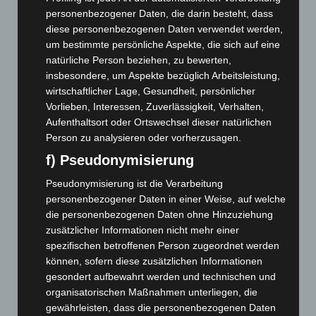
personenbezogener Daten, die darin besteht, dass
November 2025
(114)
diese personenbezogenen Daten verwendet werden,
Oktober 2025
(112)
um bestimmte persönliche Aspekte, die sich auf eine
natürliche Person beziehen, zu bewerten,
September 2025
(93)
insbesondere, um Aspekte bezüglich Arbeitsleistung,
August 2025
(90)
wirtschaftlicher Lage, Gesundheit, persönlicher
Juli 2025
(90)
Vorlieben, Interessen, Zuverlässigkeit, Verhalten,
Aufenthaltsort oder Ortswechsel dieser natürlichen
Juni 2025
(103)
Person zu analysieren oder vorherzusagen.
Mai 2025
(112)
f) Pseudonymisierung
April 2025
(88)
Pseudonymisierung ist die Verarbeitung
März 2025
(111)
personenbezogener Daten in einer Weise, auf welche
Februar 2025
(96)
die personenbezogenen Daten ohne Hinzuziehung
Januar 2025
(88)
zusätzlicher Informationen nicht mehr einer
spezifischen betroffenen Person zugeordnet werden
Dezember 2024
(89)
können, sofern diese zusätzlichen Informationen
November 2024
(94)
gesondert aufbewahrt werden und technischen und
organisatorischen Maßnahmen unterliegen, die
Oktober 2024
(93)
gewährleisten, dass die personenbezogenen Daten
September 2024
(112)