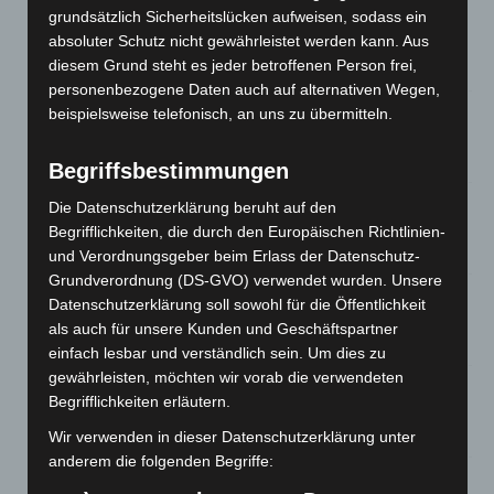
grundsätzlich Sicherheitslücken aufweisen, sodass ein
Niedersachsen: Feuerwehrkräfte kehren nach
absoluter Schutz nicht gewährleistet werden kann. Aus
Waldbrandeinsatz aus Spanien zurück
diesem Grund steht es jeder betroffenen Person frei,
7. August 2026
personenbezogene Daten auch auf alternativen Wegen,
Hannover: Erste Tigermücken-Population in Niedersachsen
beispielsweise telefonisch, an uns zu übermitteln.
entdeckt
7. August 2026
Begriffsbestimmungen
Brand im „Haus der Begegnung“ in Neuwarmbüchen schnell
Die Datenschutzerklärung beruht auf den
eingedämmt
Begrifflichkeiten, die durch den Europäischen Richtlinien-
6. August 2026
und Verordnungsgeber beim Erlass der Datenschutz-
Grundverordnung (DS-GVO) verwendet wurden. Unsere
Region Hannover: 21 neue Notfallsanitäter starten beim
Datenschutzerklärung soll sowohl für die Öffentlichkeit
Roten Kreuz
als auch für unsere Kunden und Geschäftspartner
5. August 2026
einfach lesbar und verständlich sein. Um dies zu
gewährleisten, möchten wir vorab die verwendeten
Mann läuft mit Hockeyschläger über A7 – Polizei sucht
Begrifflichkeiten erläutern.
Zeugen
5. August 2026
Wir verwenden in dieser Datenschutzerklärung unter
anderem die folgenden Begriffe:
Celle: Mensch stirbt bei Bagger-Unfall auf Baustelle