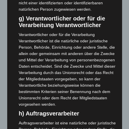
nicht einer identifizierten oder identifizierbaren
August 2024
(107)
natürlichen Person zugewiesen werden.
Juli 2024
(89)
g) Verantwortlicher oder für die
Verarbeitung Verantwortlicher
Juni 2024
(107)
Mai 2024
(149)
Verantwortlicher oder für die Verarbeitung
Verantwortlicher ist die natürliche oder juristische
April 2024
(102)
Person, Behörde, Einrichtung oder andere Stelle, die
März 2024
(103)
allein oder gemeinsam mit anderen über die Zwecke
Februar 2024
(103)
und Mittel der Verarbeitung von personenbezogenen
Daten entscheidet. Sind die Zwecke und Mittel dieser
Januar 2024
(111)
Verarbeitung durch das Unionsrecht oder das Recht
Dezember 2023
(130)
der Mitgliedstaaten vorgegeben, so kann der
Verantwortliche beziehungsweise können die
November 2023
(130)
bestimmten Kriterien seiner Benennung nach dem
Oktober 2023
(114)
Unionsrecht oder dem Recht der Mitgliedstaaten
September 2023
(133)
vorgesehen werden.
August 2023
(134)
h) Auftragsverarbeiter
Juli 2023
(118)
Auftragsverarbeiter ist eine natürliche oder juristische