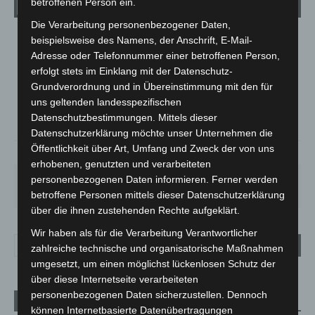
Wetter
betroffenen Person ein.
Die Verarbeitung personenbezogener Daten,
beispielsweise des Namens, der Anschrift, E-Mail-
LANGENHAGEN
Adresse oder Telefonnummer einer betroffenen Person,
Bedeckt
erfolgt stets im Einklang mit der Datenschutz-
°
19.5
°
Grundverordnung und in Übereinstimmung mit den für
C
19.1
uns geltenden landesspezifischen
°
17.7
Datenschutzbestimmungen. Mittels dieser
Datenschutzerklärung möchte unser Unternehmen die
Öffentlichkeit über Art, Umfang und Zweck der von uns
64%
1.6m/s
100%
erhobenen, genutzten und verarbeiteten
FR.
SA.
SO.
MO.
DI.
personenbezogenen Daten informieren. Ferner werden
19
°
27
°
33
°
28
°
22
°
betroffene Personen mittels dieser Datenschutzerklärung
über die ihnen zustehenden Rechte aufgeklärt.
Wir haben als für die Verarbeitung Verantwortlicher
zahlreiche technische und organisatorische Maßnahmen
umgesetzt, um einen möglichst lückenlosen Schutz der
über diese Internetseite verarbeiteten
personenbezogenen Daten sicherzustellen. Dennoch
Aktuelle Beiträge
können Internetbasierte Datenübertragungen