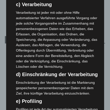
c) Verarbeitung
Über uns
1
Veranstaltungen
1.887
Verarbeitung ist jeder mit oder ohne Hilfe
automatisierter Verfahren ausgeführte Vorgang oder
Welt
1.270
jede solche Vorgangsreihe im Zusammenhang mit
personenbezogenen Daten wie das Erheben, das
Erfassen, die Organisation, das Ordnen, die
Speicherung, die Anpassung oder Veränderung, das
Archiv
Auslesen, das Abfragen, die Verwendung, die
August 2026
(12)
Offenlegung durch Übermittlung, Verbreitung oder
eine andere Form der Bereitstellung, den Abgleich
Juli 2026
(73)
oder die Verknüpfung, die Einschränkung, das
Juni 2026
(139)
Löschen oder die Vernichtung.
Mai 2026
(99)
d) Einschränkung der Verarbeitung
April 2026
(99)
Einschränkung der Verarbeitung ist die Markierung
März 2026
(115)
gespeicherter personenbezogener Daten mit dem
Ziel, ihre künftige Verarbeitung einzuschränken.
Februar 2026
(109)
e) Profiling
Januar 2026
(122)
Dezember 2025
(103)
Profiling ist jede Art der automatisierten Verarbeitung