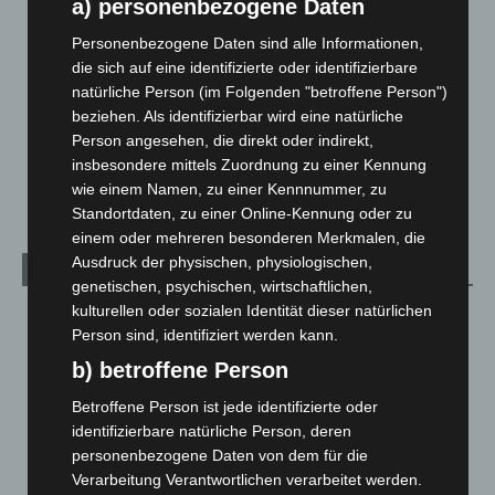
a) personenbezogene Daten
5. August 2026
Personenbezogene Daten sind alle Informationen,
Gasleitung bei McDonald’s-Umbau in Langenhagen
die sich auf eine identifizierte oder identifizierbare
beschädigt
natürliche Person (im Folgenden "betroffene Person")
5. August 2026
beziehen. Als identifizierbar wird eine natürliche
Person angesehen, die direkt oder indirekt,
Anklage nach Abschaltung von „Archetyp Market“ erhoben
insbesondere mittels Zuordnung zu einer Kennung
3. August 2026
wie einem Namen, zu einer Kennnummer, zu
Standortdaten, zu einer Online-Kennung oder zu
einem oder mehreren besonderen Merkmalen, die
Ausdruck der physischen, physiologischen,
Kategorien
genetischen, psychischen, wirtschaftlichen,
kulturellen oder sozialen Identität dieser natürlichen
Blaulicht
2.799
Person sind, identifiziert werden kann.
Corona-News
712
b) betroffene Person
Hannover und Region
5.037
Betroffene Person ist jede identifizierte oder
Langenhagen und Ortsteile
3.250
identifizierbare natürliche Person, deren
Leserbriefe
1
personenbezogene Daten von dem für die
Verarbeitung Verantwortlichen verarbeitet werden.
Menschen
2