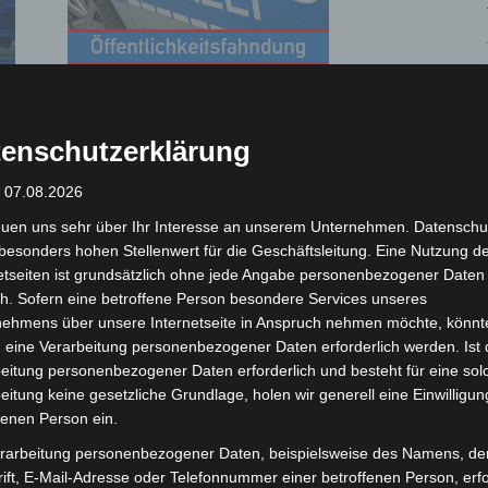
Öffentlichkeitsfahndung wegen
des Verdachts des sexuellen
enschutzerklärung
Missbrauchs eines Kindes
Die Redaktion
-
4. Oktober 2023
: 07.08.2026
euen uns sehr über Ihr Interesse an unserem Unternehmen. Datenschu
besonders hohen Stellenwert für die Geschäftsleitung. Eine Nutzung d
etseiten ist grundsätzlich ohne jede Angabe personenbezogener Daten
h. Sofern eine betroffene Person besondere Services unseres
nehmens über unsere Internetseite in Anspruch nehmen möchte, könnt
 eine Verarbeitung personenbezogener Daten erforderlich werden. Ist 
eitung personenbezogener Daten erforderlich und besteht für eine sol
eitung keine gesetzliche Grundlage, holen wir generell eine Einwilligun
fenen Person ein.
Öffentlichkeitsfahndung: Zwei
rarbeitung personenbezogener Daten, beispielsweise des Namens, de
ift, E-Mail-Adresse oder Telefonnummer einer betroffenen Person, erfo
Zeugen zu Brandstiftung in Groß-