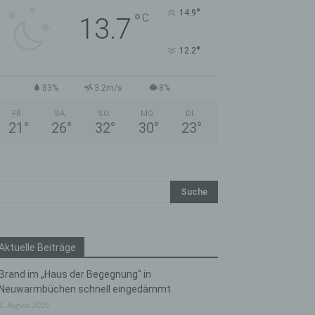
°
14.9
°
C
13.7
°
12.2
83%
3.2m/s
8%
FR.
SA.
SO.
MO.
DI.
21
°
26
°
32
°
30
°
23
°
Aktuelle Beiträge
Brand im „Haus der Begegnung“ in
Neuwarmbüchen schnell eingedämmt
6. August 2026