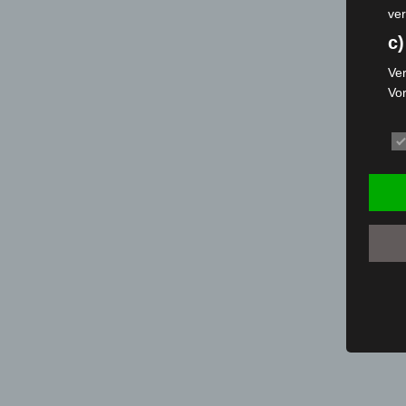
ver
c)
Ver
Vo
pe
da
das
ode
die
d
Ein
per
ei
e)
Pro
Da
wer