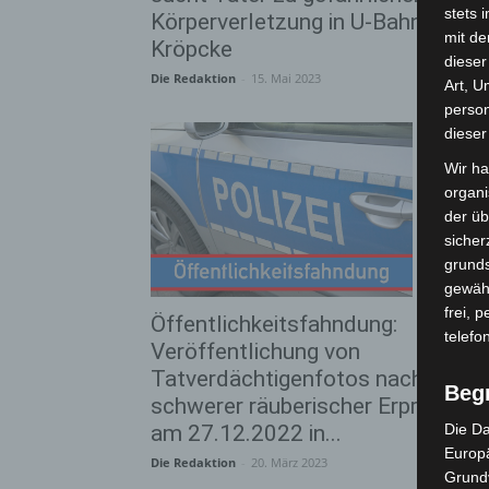
stets 
Körperverletzung in U-Bahn /
mit de
Kröpcke
dieser
Die Redaktion
-
15. Mai 2023
Art, U
person
dieser
Wir ha
organ
der üb
sicher
grunds
gewähr
frei, 
Öffentlichkeitsfahndung:
telefo
Veröffentlichung von
Tatverdächtigenfotos nach
Beg
schwerer räuberischer Erpressun
am 27.12.2022 in...
Die Da
Europä
Die Redaktion
-
20. März 2023
Grund