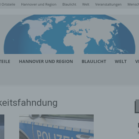
Ortsteile
Hannover und Region
Blaulicht
Welt
Veranstaltungen
Mensc
EILE
HANNOVER UND REGION
BLAULICHT
WELT
V
hkeitsfahndung