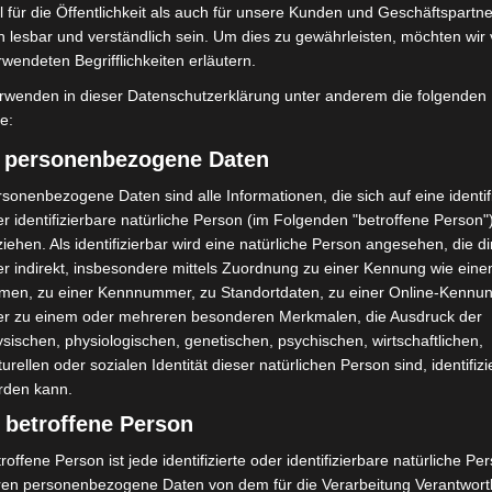
 für die Öffentlichkeit als auch für unsere Kunden und Geschäftspartne
h lesbar und verständlich sein. Um dies zu gewährleisten, möchten wir
rwendeten Begrifflichkeiten erläutern.
rwenden in dieser Datenschutzerklärung unter anderem die folgenden
fe:
) personenbezogene Daten
sonenbezogene Daten sind alle Informationen, die sich auf eine identifi
us
Öffentlichkeitsfahndung: 13-jährige
r identifizierbare natürliche Person (im Folgenden "betroffene Person"
ck
iehen. Als identifizierbar wird eine natürliche Person angesehen, die di
aus Vahrenheide vermisst
r indirekt, insbesondere mittels Zuordnung zu einer Kennung wie ein
Die Redaktion
-
7. November 2022
men, zu einer Kennnummer, zu Standortdaten, zu einer Online-Kennu
er zu einem oder mehreren besonderen Merkmalen, die Ausdruck der
sischen, physiologischen, genetischen, psychischen, wirtschaftlichen,
turellen oder sozialen Identität dieser natürlichen Person sind, identifizi
rden kann.
Seite 1 von 6
 betroffene Person
roffene Person ist jede identifizierte oder identifizierbare natürliche Pe
ren personenbezogene Daten von dem für die Verarbeitung Verantwort