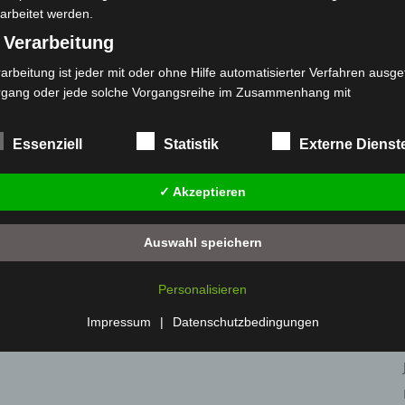
arbeitet werden.
 Verarbeitung
arbeitung ist jeder mit oder ohne Hilfe automatisierter Verfahren ausge
rgang oder jede solche Vorgangsreihe im Zusammenhang mit
rsonenbezogenen Daten wie das Erheben, das Erfassen, die Organisat
s Ordnen, die Speicherung, die Anpassung oder Veränderung, das Aus
Essenziell
Statistik
Externe Dienst
 Abfragen, die Verwendung, die Offenlegung durch Übermittlung, Verb
r eine andere Form der Bereitstellung, den Abgleich oder die Verknüp
✓ Akzeptieren
 Einschränkung, das Löschen oder die Vernichtung.
) Einschränkung der Verarbeitung
Auswahl speichern
schränkung der Verarbeitung ist die Markierung gespeicherter
sonenbezogener Daten mit dem Ziel, ihre künftige Verarbeitung
Personalisieren
nzuschränken.
 Profiling
Impressum
|
Datenschutzbedingungen
filing ist jede Art der automatisierten Verarbeitung personenbezogener
ten, die darin besteht, dass diese personenbezogenen Daten verwend
den, um bestimmte persönliche Aspekte, die sich auf eine natürliche 