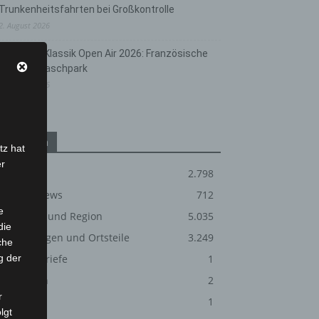
Trunkenheitsfahrten bei Großkontrolle
2. August 2026
Hannover Klassik Open Air 2026: Französische
Oper im Maschpark
2. August 2026
Kategorien
tz hat
er
Blaulicht
2.798
Corona-News
712
e
Hannover und Region
5.035
die
Langenhagen und Ortsteile
3.249
che
g der
Leserbriefe
1
Menschen
2
r
Über uns
1
lgt