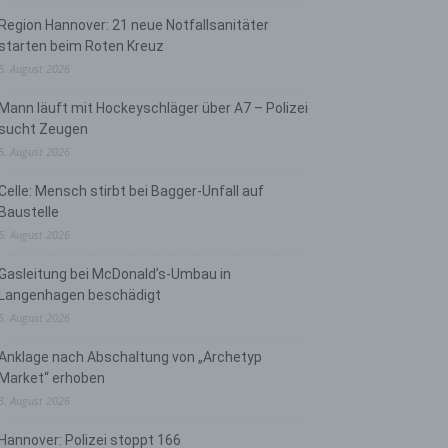
Region Hannover: 21 neue Notfallsanitäter
starten beim Roten Kreuz
5. August 2026
Mann läuft mit Hockeyschläger über A7 – Polizei
sucht Zeugen
5. August 2026
Celle: Mensch stirbt bei Bagger-Unfall auf
Baustelle
5. August 2026
Gasleitung bei McDonald’s-Umbau in
Langenhagen beschädigt
5. August 2026
Anklage nach Abschaltung von „Archetyp
Market“ erhoben
3. August 2026
Hannover: Polizei stoppt 166