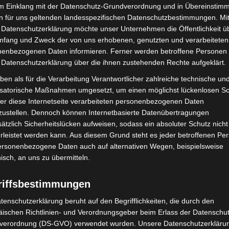
im Einklang mit der Datenschutz-Grundverordnung und in Übereinstim
Buchholz gesucht
n für uns geltenden landesspezifischen Datenschutzbestimmungen. Mit
Die Redaktion
-
24. März 2023
 Datenschutzerklärung möchte unser Unternehmen die Öffentlichkeit ü
mfang und Zweck der von uns erhobenen, genutzten und verarbeiteten
enbezogenen Daten informieren. Ferner werden betroffene Personen 
 Datenschutzerklärung über die ihnen zustehenden Rechte aufgeklärt.
ben als für die Verarbeitung Verantwortlicher zahlreiche technische un
isatorische Maßnahmen umgesetzt, um einen möglichst lückenlosen S
er diese Internetseite verarbeiteten personenbezogenen Daten
zustellen. Dennoch können Internetbasierte Datenübertragungen
ätzlich Sicherheitslücken aufweisen, sodass ein absoluter Schutz nicht
leistet werden kann. Aus diesem Grund steht es jeder betroffenen Pe
personenbezogene Daten auch auf alternativen Wegen, beispielsweise
Nachtragsmeldung: Vermisster
nisch, an uns zu übermitteln.
Hussein T. aus Hannover-
Sahlkamp wohlbehalten
riffsbestimmungen
g
angetroffen
tenschutzerklärung beruht auf den Begrifflichkeiten, die durch den
Die Redaktion
-
21. Februar 2023
ischen Richtlinien- und Verordnungsgeber beim Erlass der Datenschut
verordnung (DS-GVO) verwendet wurden. Unsere Datenschutzerklärun