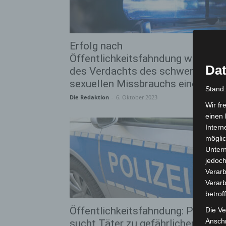
Erfolg nach
Öffentlichkeitsfahndung wegen
Dat
des Verdachts des schweren
sexuellen Missbrauchs eines...
Stand
Die Redaktion
-
6. Oktober 2023
Wir fr
einen 
Intern
möglic
Unter
jedoch
Verarb
Verarb
betrof
Öffentlichkeitsfahndung: Polizei
Die Ve
Anschr
sucht Täter zu gefährlicher