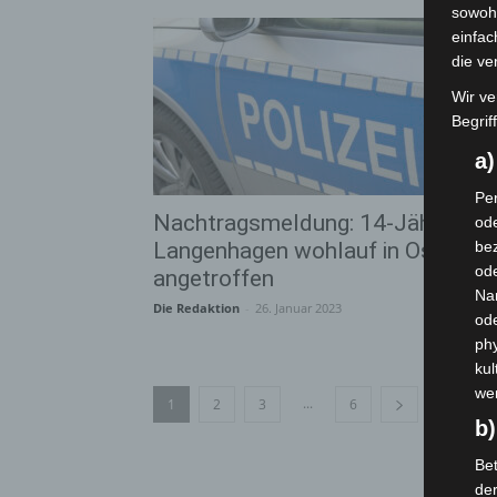
sowohl
einfac
die ve
Wir ve
Begrif
a
Per
Nachtragsmeldung: 14-Jährige a
ode
Langenhagen wohlauf in Osnabrü
bez
ode
angetroffen
Na
Die Redaktion
-
26. Januar 2023
od
phy
kul
we
...
1
2
3
6
b)
Bet
de