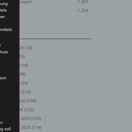
Veranstaltungen
1.887
mung
tels
Welt
1.269
ber
mittels
Archiv
d
August 2026
(10)
chutz
Juli 2026
(73)
Juni 2026
(139)
Mai 2026
(99)
rson
April 2026
(99)
März 2026
(115)
Februar 2026
(109)
Januar 2026
(122)
Dezember 2025
(103)
z-
November 2025
(114)
g soll